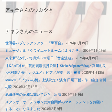
アキラさんのつぶやき
アキラさんのニュース
世田谷パブリックシアター『黒百合』
2026年1月19日
ミュージカル『クワイエットルームにようこそ』
2026年1月19日
東京新聞夕刊 / 毎月第３木曜日『音楽漫遊』
2025年4月19日
【KAAT神奈川芸術劇場提携公演】Shake&Speare!!Stage 宮川彬良
×木村龍之介「ナツユメ」ピアノ演奏：宮川彬良
2025年4月15日
Musical 『プラハの橋』上演決定！演出 田尾下哲 / 作・編曲 宮川
彬良
2024年10月12日
武田鉄矢の昭和は輝いていた 出演
2024年3月9日
スタジオ・オーデュボンに舞台関係のマネージメントをお願い
することになりました
2024年3月9日