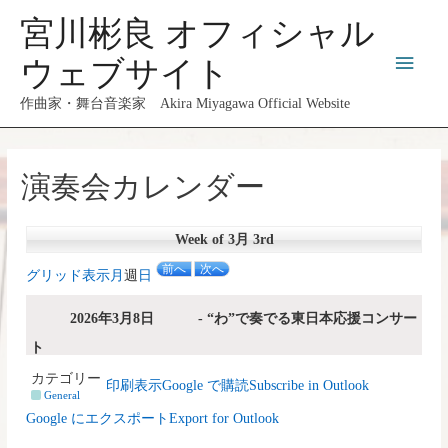
コ
宮川彬良 オフィシャル
ン
メ
テ
ウェブサイト
ン
イ
作曲家・舞台音楽家 Akira Miyagawa Official Website
ツ
へ
ン
ス
演奏会カレンダー
メ
キ
ッ
ニ
プ
Week of 3月 3rd
ュ
前へ
次へ
グリッド
表示
月
週
日
ー
2026年3月8日
-
“わ”で奏でる東日本応援コンサー
ト
カテゴリー
印刷
表示
Google で
購読
Subscribe in
Outlook
General
Google に
エクスポート
Export for
Outlook