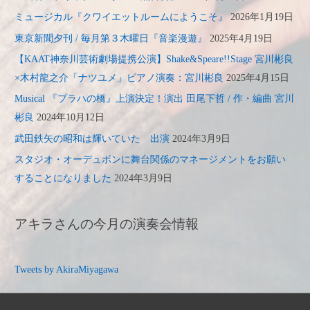
ミュージカル『クワイエットルームにようこそ』
2026年1月19日
東京新聞夕刊 / 毎月第３木曜日『音楽漫遊』
2025年4月19日
【KAAT神奈川芸術劇場提携公演】Shake&Speare!!Stage 宮川彬良
×木村龍之介「ナツユメ」ピアノ演奏：宮川彬良
2025年4月15日
Musical 『プラハの橋』上演決定！演出 田尾下哲 / 作・編曲 宮川
彬良
2024年10月12日
武田鉄矢の昭和は輝いていた 出演
2024年3月9日
スタジオ・オーデュボンに舞台関係のマネージメントをお願い
することになりました
2024年3月9日
アキラさんの今月の演奏会情報
Tweets by AkiraMiyagawa