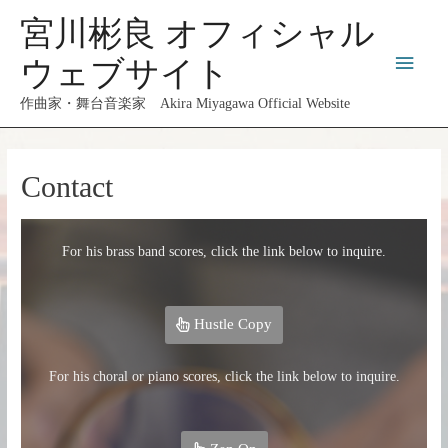
宮川彬良 オフィシャル
ウェブサイト
作曲家・舞台音楽家 Akira Miyagawa Official Website
Contact
For his brass band scores, click the link below to inquire.
Hustle Copy
For his choral or piano scores, click the link below to inquire.