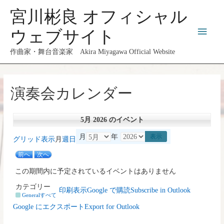
コ
宮川彬良 オフィシャル
ン
メ
テ
ウェブサイト
ン
イ
作曲家・舞台音楽家 Akira Miyagawa Official Website
ツ
へ
ン
ス
演奏会カレンダー
メ
キ
ッ
ニ
プ
5月 2026 のイベント
ュ
月
年
グリッド
表示
月
週
日
前へ
次へ
ー
この期間内に予定されているイベントはありません
カテゴリー
印刷
表示
Google で
購読
Subscribe in
Outlook
General
すべて
Google に
エクスポート
Export for
Outlook