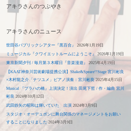
アキラさんのつぶやき
アキラさんのニュース
世田谷パブリックシアター『黒百合』
2026年1月19日
ミュージカル『クワイエットルームにようこそ』
2026年1月19日
東京新聞夕刊 / 毎月第３木曜日『音楽漫遊』
2025年4月19日
【KAAT神奈川芸術劇場提携公演】Shake&Speare!!Stage 宮川彬良
×木村龍之介「ナツユメ」ピアノ演奏：宮川彬良
2025年4月15日
Musical 『プラハの橋』上演決定！演出 田尾下哲 / 作・編曲 宮川
彬良
2024年10月12日
武田鉄矢の昭和は輝いていた 出演
2024年3月9日
スタジオ・オーデュボンに舞台関係のマネージメントをお願い
することになりました
2024年3月9日