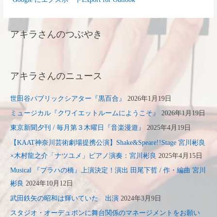
アキラさんのつぶやき
アキラさんのニュース
世田谷パブリックシアター『黒百合』
2026年1月19日
ミュージカル『クワイエットルームにようこそ』
2026年1月19日
東京新聞夕刊 / 毎月第３木曜日『音楽漫遊』
2025年4月19日
【KAAT神奈川芸術劇場提携公演】Shake&Speare!!Stage 宮川彬良
×木村龍之介「ナツユメ」ピアノ演奏：宮川彬良
2025年4月15日
Musical 『プラハの橋』上演決定！演出 田尾下哲 / 作・編曲 宮川
彬良
2024年10月12日
武田鉄矢の昭和は輝いていた 出演
2024年3月9日
スタジオ・オーデュボンに舞台関係のマネージメントをお願い