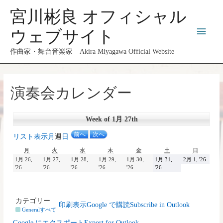
コ
宮川彬良 オフィシャル
ン
メ
テ
ウェブサイト
ン
イ
作曲家・舞台音楽家 Akira Miyagawa Official Website
ツ
へ
ン
ス
演奏会カレンダー
メ
キ
ッ
ニ
プ
Week of 1月 27th
ュ
前へ
次へ
リスト
表示
月
週
日
月
火
水
木
金
土
日
月
火
水
木
金
土
日
ー
曜
曜
曜
曜
曜
曜
曜
2026
1月 26,
1月 27,
1月 28,
1月 29,
1月 30,
1月 31,
2月 1, '26
日
日
日
日
日
日
日
2026
2026
2026
2026
2026
2026
年
'26
'26
'26
'26
'26
'26
年
年
年
年
年
年
2
1
1
1
1
1
1
月
月
月
月
月
月
月
1
26
27
28
29
30
31
日
カテゴリー
印刷
表示
Google で
購読
Subscribe in
Outlook
日
日
日
日
日
日
General
すべて
Google に
エクスポート
Export for
Outlook