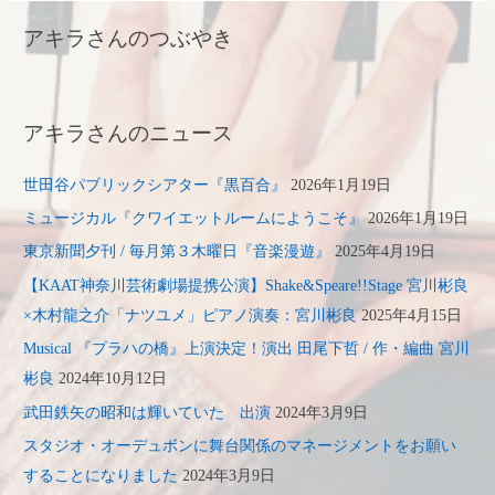
アキラさんのつぶやき
アキラさんのニュース
世田谷パブリックシアター『黒百合』
2026年1月19日
ミュージカル『クワイエットルームにようこそ』
2026年1月19日
東京新聞夕刊 / 毎月第３木曜日『音楽漫遊』
2025年4月19日
【KAAT神奈川芸術劇場提携公演】Shake&Speare!!Stage 宮川彬良
×木村龍之介「ナツユメ」ピアノ演奏：宮川彬良
2025年4月15日
Musical 『プラハの橋』上演決定！演出 田尾下哲 / 作・編曲 宮川
彬良
2024年10月12日
武田鉄矢の昭和は輝いていた 出演
2024年3月9日
スタジオ・オーデュボンに舞台関係のマネージメントをお願い
することになりました
2024年3月9日