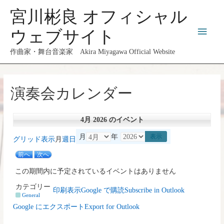
コ
宮川彬良 オフィシャル
ン
メ
テ
ウェブサイト
ン
イ
作曲家・舞台音楽家 Akira Miyagawa Official Website
ツ
へ
ン
ス
演奏会カレンダー
メ
キ
ッ
ニ
プ
4月 2026 のイベント
ュ
月
年
グリッド
表示
月
週
日
前へ
次へ
ー
この期間内に予定されているイベントはありません
カテゴリー
印刷
表示
Google で
購読
Subscribe in
Outlook
General
Google に
エクスポート
Export for
Outlook